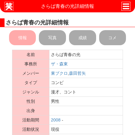
さらば青春の光詳細情報
さらば青春の光詳細情報
情報
写真
成績
コメ
名前
さらば青春の光
事務所
ザ・森東
メンバー
東ブクロ
,
森田哲矢
タイプ
コンビ
ジャンル
漫才、コント
性別
男性
出身
活動期間
2008
-
活動状況
現役